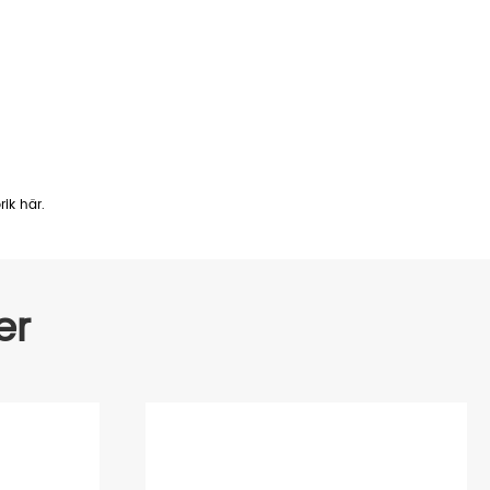
rik här.
er