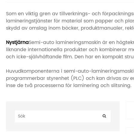
Som en viktig gren av tillverknings- och förpackning
lamineringstjänster för material som papper och pla
skydd av omslag inom böcker, produktmanualer, reklam
Nystjärna
Semi-auto lamineringsmaskin är en högtekn
liknande internationella produkter och kombinerar 
och icke-självhäftande film. Den har en kompakt strukt
Huvudkomponenterna i semi-auto-lamineringsmaskinen 
programmerbar styrenhet (PLC) och kan drivas av e
inse de två processerna för laminering och slitsning.