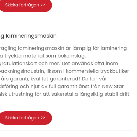
Skicka förfrågan >>
ng lamineringsmaskin
ägling lamineringsmaskin är lämplig för laminering
ka tryckta material som bokomslag,
gratulationskort och mer. Det används ofta inom
ackningsindustrin, liksom i kommersiella tryckbutiker
års garanti, kvalitet garanterad! Delta i vår
öring och njut av full garantitjänst från New Star
k utrustning för att säkerställa långsiktig stabil drift
Skicka förfrågan >>