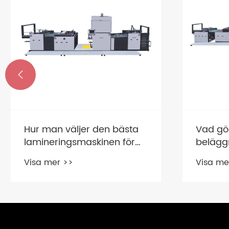

Vad gör en högkvalitativ
Vilka 
beläggningsmaskin
vanligt
avgörande för modern
belägg
Visa mer >>
Visa me
tillverkning?