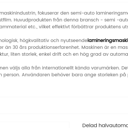
smaskinindustrin, fokuserar den semi-auto lamineringsm
stfilm. Huvudprodukten från denna bransch - semi -aut
material etc., vilket effektivt förbättrar produktens u
ologisk, högkvalitativ och nyutseende
lamineringsmask
mer än 30 års produktionserfarenhet. Maskinen är en m
ur, liten storlek, enkel drift och en hög grad av automa
väljs alla från internationellt kända varumärken. Det e
n person. Användaren behöver bara ange storleken på 
Delad halvautoma