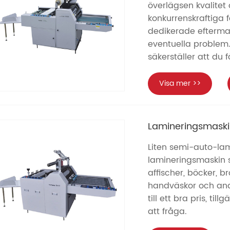
överlägsen kvalitet
konkurrenskraftiga 
dedikerade eftermar
eventuella problem
säkerställer att du
Visa mer >>
Lamineringsmask
Liten semi-auto-lam
lamineringsmaskin s
affischer, böcker, b
handväskor och and
till ett bra pris, t
att fråga.