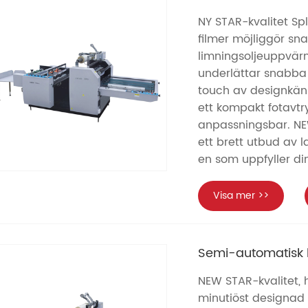
NY STAR-kvalitet Sp
filmer möjliggör sn
limningsoljeuppvär
underlättar snabba 
touch av designkän
ett kompakt fotavtr
anpassningsbar. NEW 
ett brett utbud av l
en som uppfyller di
Visa mer >>
Semi-automatisk l
NEW STAR-kvalitet, 
minutiöst designad