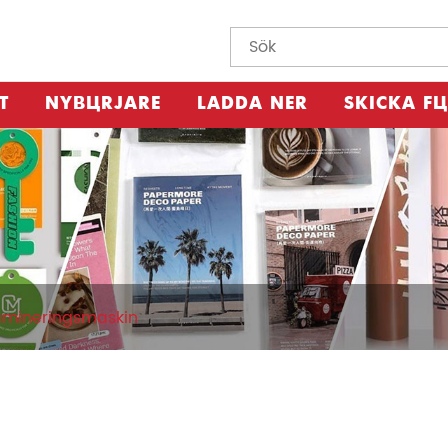
T
NYBÖRJARE
LADDA NER
SKICKA F
amineringsmaskin