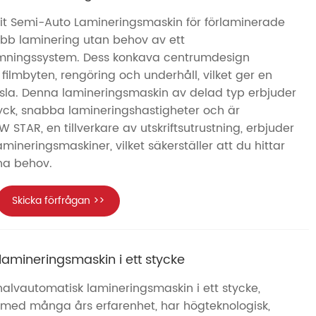
lit Semi-Auto Lamineringsmaskin för förlaminerade
abb laminering utan behov av ett
mningssystem. Dess konkava centrumdesign
filmbyten, rengöring och underhåll, vilket ger en
sla. Denna lamineringsmaskin av delad typ erbjuder
yck, snabba lamineringshastigheter och är
STAR, en tillverkare av utskriftsutrustning, erbjuder
amineringsmaskiner, vilket säkerställer att du hittar
na behov.
Skicka förfrågan >>
amineringsmaskin i ett stycke
halvautomatisk lamineringsmaskin i ett stycke,
 med många års erfarenhet, har högteknologisk,