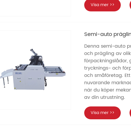
Visa mer >>
Semi-auto prägli
Denna semi-auto pr
och prägling av oli
förpackningslådor, 
trycknings- och förp
och småföretag. Ett 
nuvarande marknadsf
när du köper mekanis
av din utrustning.
Visa mer >>