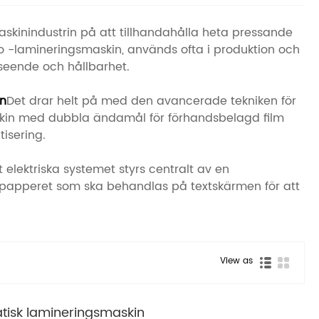
askinindustrin på att tillhandahålla heta pressande
o -lamineringsmaskin, används ofta i produktion och
tseende och hållbarhet.
in
Det drar helt på med den avancerade tekniken för
askin med dubbla ändamål för förhandsbelagd film
tisering.
lektriska systemet styrs centralt av en
papperet som ska behandlas på textskärmen för att
View as
tisk lamineringsmaskin