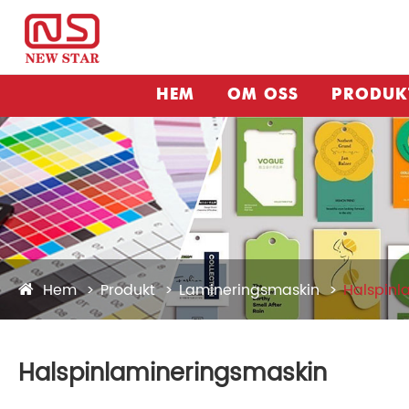
HEM
OM OSS
PRODUK
Hem
Produkt
Lamineringsmaskin
Halspinl
Halspinlamineringsmaskin