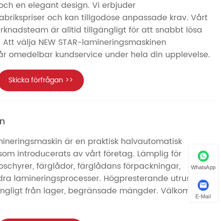
 och en elegant design. Vi erbjuder
fabrikspriser och kan tillgodose anpassade krav. Vårt
knadsteam är alltid tillgängligt för att snabbt lösa
. Att välja NEW STAR-lamineringsmaskinen
 får omedelbar kundservice under hela din upplevelse.
Skicka förfrågan >>
in
ineringsmaskin är en praktisk halvautomatisk
om introducerats av vårt företag. Lämplig för
roschyrer, färglådor, färglådans förpackningar,
WhatsApp
ra lamineringsprocesser. Högpresterande utrustning
illgängligt från lager, begränsade mängder. Välkommen
E-Mail