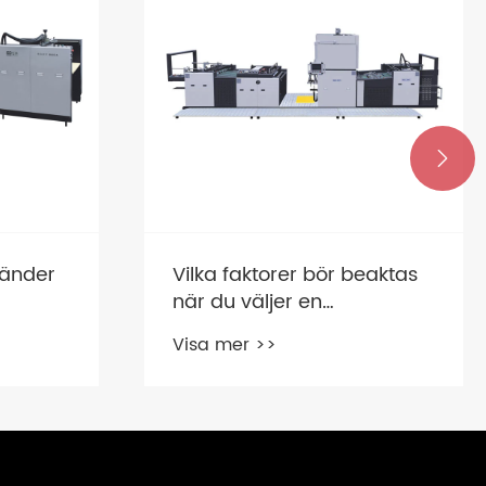

eaktas
UV -
beläggningsmaskinprocessklassi
Visa mer >>