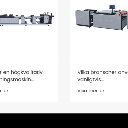
branscher använder
Vilka faktorer bör b
vis
när du väljer en
ningsmaskiner?
lamineringsmaskin?
r >>
Visa mer >>