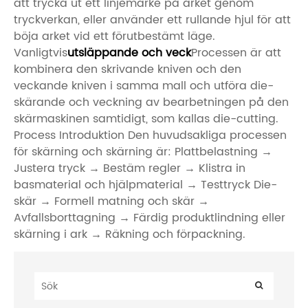
att trycka ut ett linjemärke på arket genom
tryckverkan, eller använder ett rullande hjul för att
böja arket vid ett förutbestämt läge.
Vanligtvis
utsläppande och veck
Processen är att
kombinera den skrivande kniven och den
veckande kniven i samma mall och utföra die-
skärande och veckning av bearbetningen på den
skärmaskinen samtidigt, som kallas die-cutting.
Process Introduktion Den huvudsakliga processen
för skärning och skärning är: Plattbelastning →
Justera tryck → Bestäm regler → Klistra in
basmaterial och hjälpmaterial → Testtryck Die-
skär → Formell matning och skär →
Avfallsborttagning → Färdig produktlindning eller
skärning i ark → Räkning och förpackning.