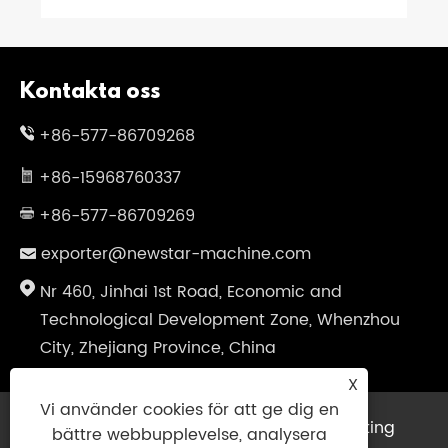
Kontakta oss
+86-577-86709268
+86-15968760337
+86-577-86709269
exporter@newstar-machine.com
Nr 460, Jinhai 1st Road, Economic and
Technological Development Zone, Whenzhou
City, Zhejiang Province, China
X
Vi använder cookies för att ge dig en
Copyright © 2025 Wenzhou Feihua Printing
bättre webbupplevelse, analysera