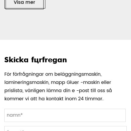
kerami
Visa mer
vilket
samtid
materi
Vi
Skicka förfrågan
För förfrågningar om beläggningsmaskin,
lamineringsmaskin, mapp Gluer -maskin eller
Previous
Next
prislista, vänligen lämna din e -post till oss så
kommer vi att ha kontakt inom 24 timmar.