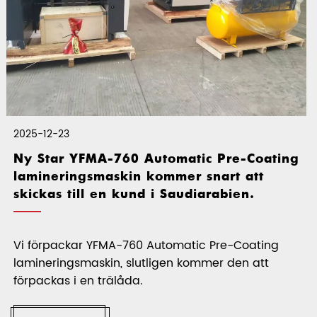
5-12-23
 Star YFMA-760 Automatic Pre-Coating
mineringsmaskin kommer snart att
ckas till en kund i Saudiarabien.
2025-0
Hur m
förpackar YFMA-760 Automatic Pre-Coating
med 
ineringsmaskin, slutligen kommer den att
packas i en trälåda.
Feihu