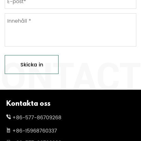
Skicka in
Kontakta oss
+86-577-86709268
+86-15968760337